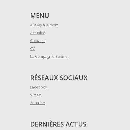
MENU
À la vie à la mort
Actualité
Contacts
CV
La Compagnie Barimer
RÉSEAUX SOCIAUX
Facebook
Viméo
Youtube
DERNIÈRES ACTUS