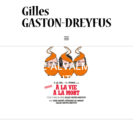
AFFICHE-ALVALM-
ROND-POINT-600×863