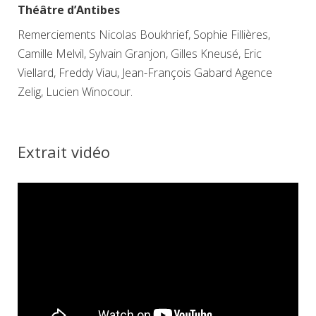
Théâtre d’Antibes
Remerciements Nicolas Boukhrief, Sophie Fillières,
Camille Melvil, Sylvain Granjon, Gilles Kneusé, Eric
Viellard, Freddy Viau, Jean-François Gabard Agence
Zelig, Lucien Winocour.
Extrait vidéo