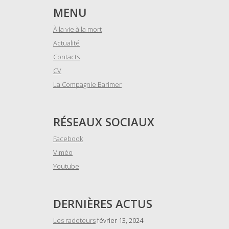
MENU
À la vie à la mort
Actualité
Contacts
CV
La Compagnie Barimer
RÉSEAUX SOCIAUX
Facebook
Viméo
Youtube
DERNIÈRES ACTUS
Les radoteurs
février 13, 2024