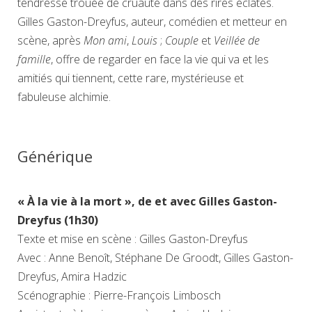
tendresse trouée de cruauté dans des rires éclatés.
Gilles Gaston-Dreyfus, auteur, comédien et metteur en
scène, après
Mon ami
,
Louis
;
Couple
et
Veillée de
famille
, offre de regarder en face la vie qui va et les
amitiés qui tiennent, cette rare, mystérieuse et
fabuleuse alchimie.
Générique
« À la vie à la mort », de et avec Gilles Gaston-
Dreyfus (1h30)
Texte et mise en scène : Gilles Gaston-Dreyfus
Avec : Anne Benoît, Stéphane De Groodt, Gilles Gaston-
Dreyfus, Amira Hadzic
Scénographie : Pierre-François Limbosch