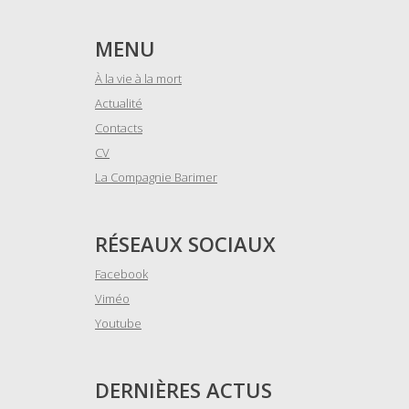
MENU
À la vie à la mort
Actualité
Contacts
CV
La Compagnie Barimer
RÉSEAUX SOCIAUX
Facebook
Viméo
Youtube
DERNIÈRES ACTUS